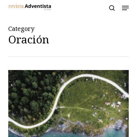
Skip
to
main
content
Category
Oración