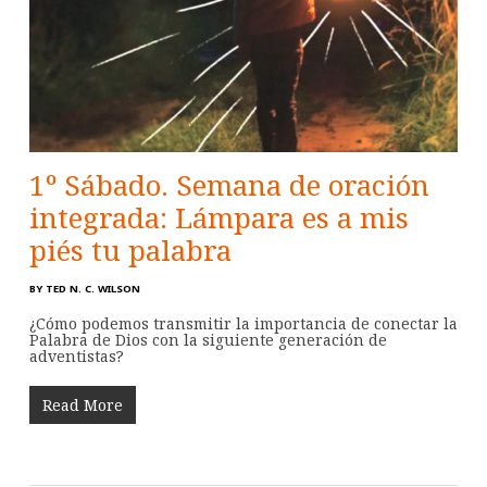
1º Sábado. Semana de oración
integrada: Lámpara es a mis
piés tu palabra
BY
TED N. C. WILSON
¿Cómo podemos transmitir la importancia de conectar la
Palabra de Dios con la siguiente generación de
adventistas?
Read More