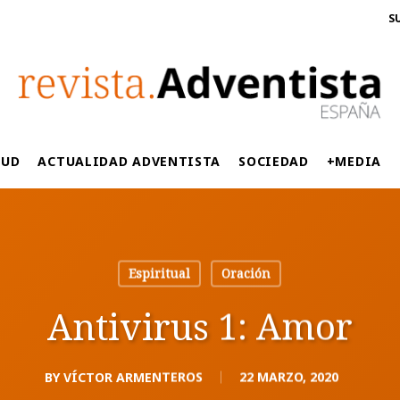
S
LUD
ACTUALIDAD ADVENTISTA
SOCIEDAD
+MEDIA
Espiritual
Oración
Antivirus 1: Amor
BY
VÍCTOR ARMENTEROS
22 MARZO, 2020