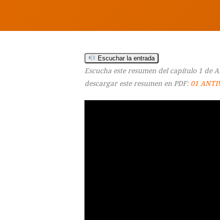
Escuchar la entrada
Escucha este resumen del capítulo 1 de 
descargar este resumen en PDF:
01 ANTI
Hit enter to search or ESC to close