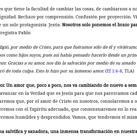
es que tiene la facultad de cambiar las cosas, de cambiarnos a 
ignidad. Rechazo por comprensión. Confusión por proyección. Vi
 un solo protagonista: Jesús.
Nosotros solo ponemos el brazo par
o registra Pablo:
igió, por medio de Cristo, para que fuéramos sólo de él y viviéram
os como hijos suyos, pues así había pensado hacerlo desde un princ
r. Gracias a su amor, nos dio la salvación por medio de su amado Hi
ró de toda culpa. Esto lo hizo por su inmenso amor.
(
Ef 1:4-8
, TLA)
or. Un amor que, poco a poco, nos va cambiando de nuevo a seme
avanzar en la Verdad que es Jesús para que nos parezcamos cada
remos que, por el amor de Cristo en nosotros, consolaremos a 
emos con el Espíritu adecuado, que consensuaremos en lo rea
seremos humildes y desprendidos. Vamos, que tendremos el mismo
a salvífica y sanadora, una inmensa transformación en nuestra