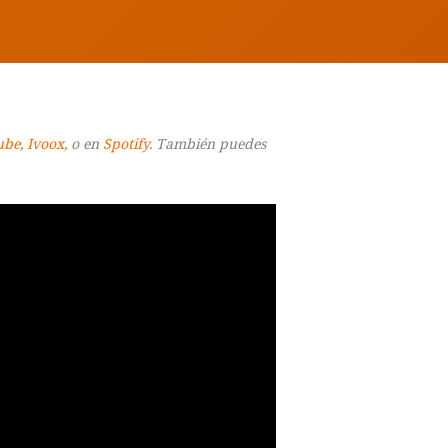
ube
,
Ivoox
,
o en
Spotify
. También puedes