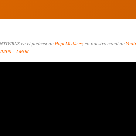
ANTIVIRUS en el podcast de
HopeMedia.es
, en nuestro canal de
Yout
VIRUS –
AMOR