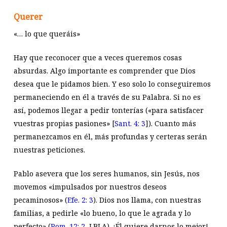
Querer
«… lo que queráis»
Hay que reconocer que a veces queremos cosas
absurdas. Algo importante es comprender que Dios
desea que le pidamos bien. Y eso solo lo conseguiremos
permaneciendo en él a través de su Palabra. Si no es
así, podemos llegar a pedir tonterías («para satisfacer
vuestras propias pasiones» [
Sant. 4: 3
]). Cuanto más
permanezcamos en él, más profundas y certeras serán
nuestras peticiones.
Pablo asevera que los seres humanos, sin Jesús, nos
movemos «impulsados por nuestros deseos
pecaminosos» (
Efe. 2: 3
). Dios nos llama, con nuestras
familias, a pedirle «lo bueno, lo que le agrada y lo
perfecto» (
Rom. 12: 2
, LBLA). ¡Él quiere darnos lo mejor!