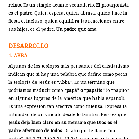
relato
. Es un simple actante secundario.
El protagonista
es el padre.
Quien espera, quien abraza, quien hace la
fiesta e, incluso, quien equilibra las reacciones entre
sus hijos, es el padre.
Un padre que ama.
DESARROLLO
1. ABBA
Algunos de los teólogos más pensantes del cristianismo
indican que si hay una palabra que define como pocas
la teología de Jesús es “Abba”. Es un término que
podríamos traducir como
“papá” o “papaíto”
(o “papito”
en algunos lugares de la América que habla español).
Es una expresión tan afectiva como intensa. Expresa la
intimidad de un vínculo desde lo familiar. Pero es que
Jesús deja bien claro en su mensaje que Dios es el
padre afectuoso de todos
. De ahí que le llame “mi
padre” (Mt 7
,21; 10,32-33; 11,27) y que nos relacione de