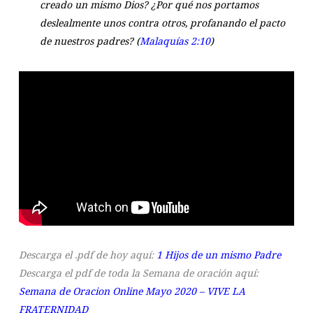
creado un mismo Dios? ¿Por qué nos portamos
deslealmente unos contra otros, profanando el pacto
de nuestros padres?
(
Malaquías 2:10
)
Descarga el .pdf de hoy aquí:
1 Hijos de un mismo Padre
Descarga el pdf de toda la Semana de oración aquí:
Semana de Oracion Online Mayo 2020 – VIVE LA
FRATERNIDAD