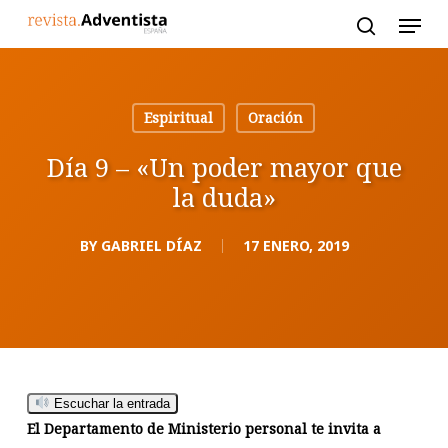
Skip
to
main
content
Espiritual
Oración
Día 9 – «Un poder mayor que
la duda»
BY
GABRIEL DÍAZ
17 ENERO, 2019
Escuchar la entrada
El Departamento de Ministerio personal te invita a