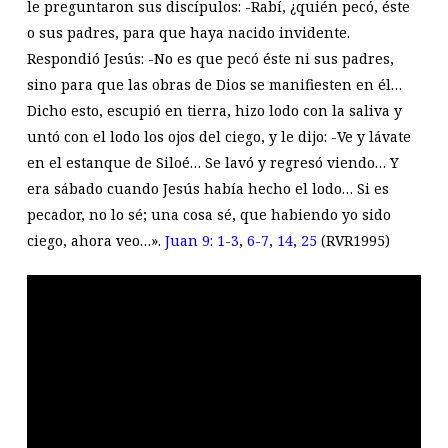
le preguntaron sus discípulos: -Rabí, ¿quién pecó, éste
o sus padres, para que haya nacido invidente.
Respondió Jesús: -No es que pecó éste ni sus padres,
sino para que las obras de Dios se manifiesten en él…
Dicho esto, escupió en tierra, hizo lodo con la saliva y
untó con el lodo los ojos del ciego, y le dijo: -Ve y lávate
en el estanque de Siloé… Se lavó y regresó viendo… Y
era sábado cuando Jesús había hecho el lodo… Si es
pecador, no lo sé; una cosa sé, que habiendo yo sido
ciego, ahora veo…».
Juan 9: 1-3
,
6-7
,
14
,
25
(RVR1995)