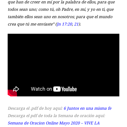
que han de creer en mí por la palabra de ellos, para que
todos sean uno; como tú, oh Padre, en mí, y yo en ti, que
también ellos sean uno en nosotros; para que el mundo
crea que tú me enviaste”
(
Jn 17:20
,
21
).
Descarga el .pdf de hoy aquí:
6 Juntos en una misma fe
Descarga el pdf de toda la Semana de oración aquí:
Semana de Oracion Online Mayo 2020 – VIVE LA