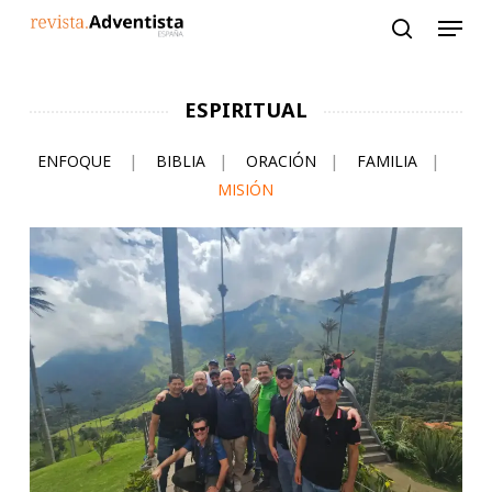
Skip
to
main
content
ESPIRITUAL
ENFOQUE
|
BIBLIA
|
ORACIÓN
|
FAMILIA
|
MISIÓN