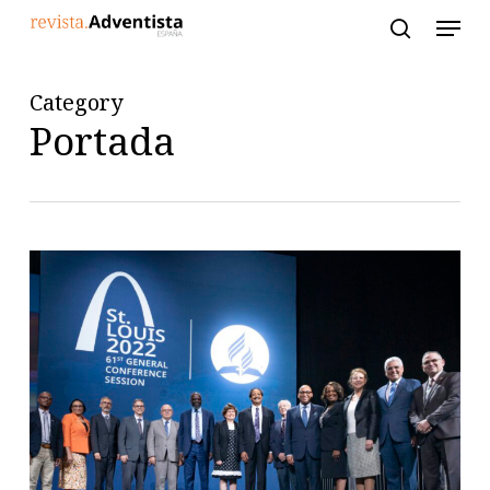
Skip
to
main
content
Category
Portada