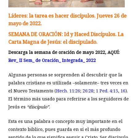
Líderes: la tarea es hacer discípulos. Jueves 26 de
mayo de 2022.
SEMANA DE ORACIÓN: Id y Haced Discípulos. La
Carta Magna de Jesús: el discipulado.
Descarga la semana de oración de mayo 2022, AQUÍ:
Rev_ II Sem_ de Oración_ Integrada_ 2022
Algunas personas se sorprenden al descubrir que la
palabra cristiano es utilizada –solamente– tres veces en
el Nuevo Testamento (
Hech. 11:26
;
26:28
;
1 Ped. 4:15
,
16
).
El término más usado para referirse a los seguidores de
Jesús es
“discípulo”.
Esta es una palabra o concepto muy importante en el
contexto bíblico, pues guarda en sí el más profundo
sentido de lo que significa seguir a Cristo. Ser discípulo,