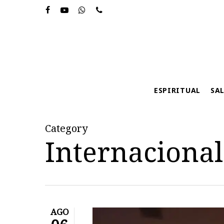
Skip
to
main
content
ESPIRITUAL
SA
Category
Internacional
AGO