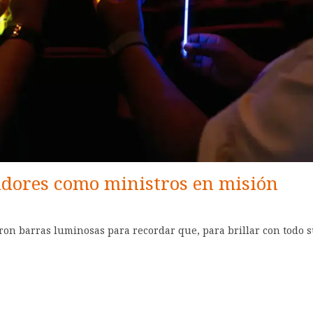
adores como ministros en misión
ron barras luminosas para recordar que, para brillar con todo s