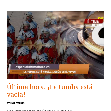
Última hora: ¡La tumba está
vacía!
BY
HOPEMEDIA
Más información de ÚLTIMA HORA en