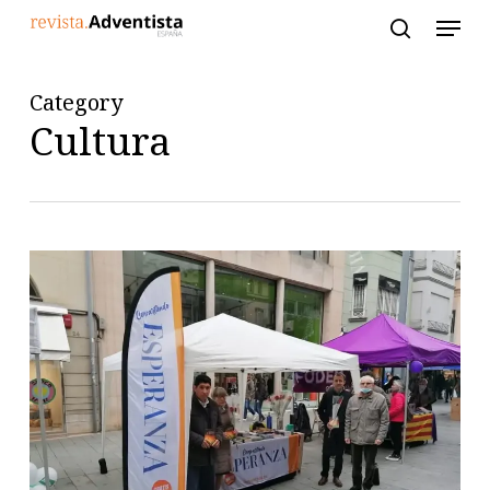
Skip
to
main
content
Category
Cultura