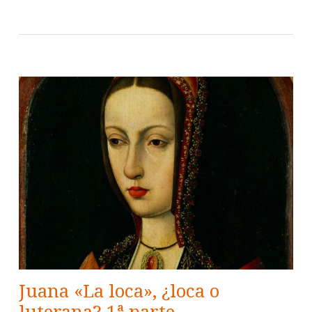
Juana «La loca», ¿loca o
luterana? 1ª parte