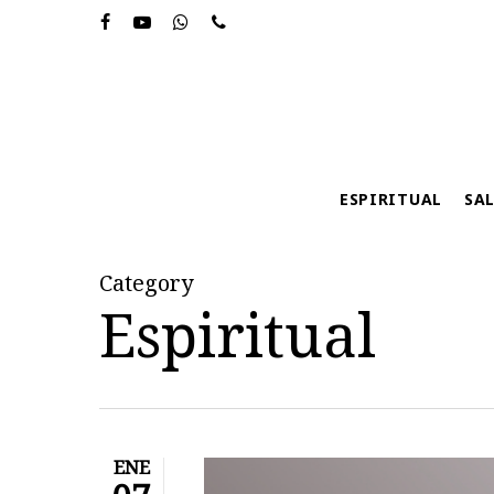
Skip
to
main
content
ESPIRITUAL
SA
Category
Espiritual
ENE