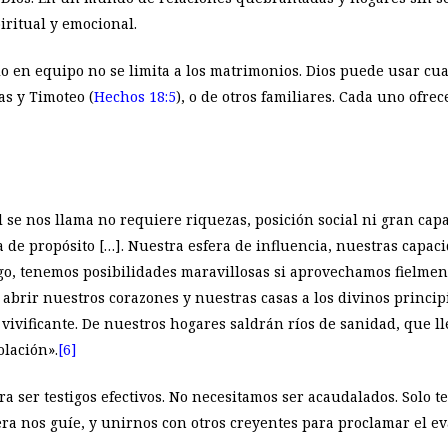
iritual y emocional.
o en equipo no se limita a los matrimonios. Dios puede usar cua
as y Timoteo (
Hechos 18:5
), o de otros familiares. Cada uno ofre
al se nos llama no requiere riquezas, posición social ni gran cap
 de propósito […]. Nuestra esfera de influencia, nuestras capac
rgo, tenemos posibilidades maravillosas si aprovechamos fielme
abrir nuestros corazones y nuestras casas a los divinos principi
 vivificante. De nuestros hogares saldrán ríos de sanidad, que l
olación».
[6]
a ser testigos efectivos. No necesitamos ser acaudalados. Solo t
era nos guíe, y unirnos con otros creyentes para proclamar el e