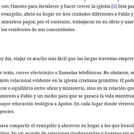
on Timoteo para fortalecer y hacer crecer la iglesia.
[5]
Esta pa
 evangelio, abrió su hogar en tres ciudades diferentes a Pablo y
ministros pagos; por el contrario, trabajaron en su oficio y usa
 los residentes de sus comunidades.
y día, viajar es mucho más fácil que las largas travesías empren
exto, correo electrónico o llamadas telefónicas. No obstante, m
n relacional evidente en la iglesia cristiana primitiva. El pode
os o equilibrio entre oficio y ministerio, sino en la relación qu
ojamiento a Pablo y un medio para que se ganara la vida mientra
ayor educación teológica a Apolos. En cada lugar donde vivieron
yentes.
para compartir el evangelio y abrieron su hogar a los que busca
ios. En un mundo de relaciones quebrantadas y hogares sin se