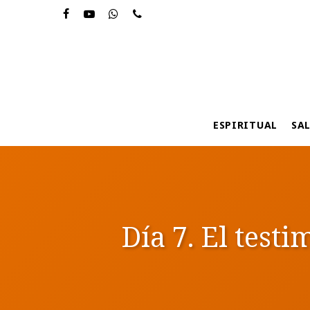
Skip
to
main
content
ESPIRITUAL
SA
Día 7. El testi