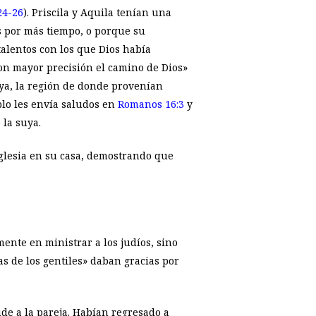
24-26
). Priscila y Aquila tenían una
s por más tiempo, o porque su
talentos con los que Dios había
con mayor precisión el camino de Dios»
aya, la región de donde provenían
blo les envía saludos en
Romanos 16:3
y
 la suya.
iglesia en su casa, demostrando que
ente en ministrar a los judíos, sino
as de los gentiles» daban gracias por
de a la pareja. Habían regresado a