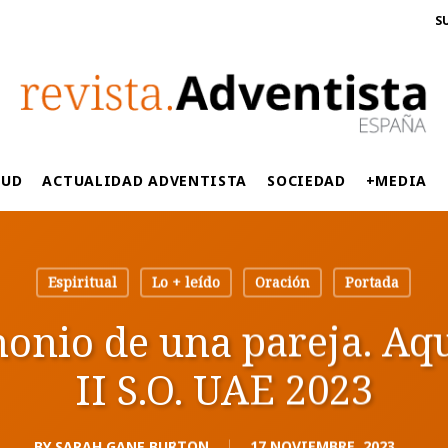
S
LUD
ACTUALIDAD ADVENTISTA
SOCIEDAD
+MEDIA
Espiritual
Lo + leído
Oración
Portada
monio de una pareja. Aqu
II S.O. UAE 2023
BY
SARAH GANE BURTON
17 NOVIEMBRE, 2023