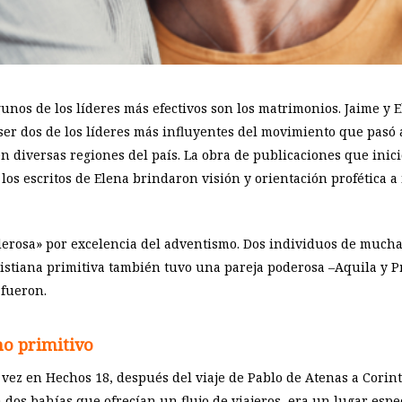
gunos de los líderes más efectivos son los matrimonios. Jaime y
 ser dos de los líderes más influyentes del movimiento que pasó a
n diversas regiones del país. La obra de publicaciones que inic
 los escritos de Elena brindaron visión y orientación profética a
erosa» por excelencia del adventismo. Dos individuos de much
istiana primitiva también tuvo una pareja poderosa –Aquila y Pr
 fueron.
mo primitivo
 vez en Hechos 18
, después del viaje de Pablo de Atenas a Corin
a dos bahías que ofrecían un flujo de viajeros, era un lugar espe