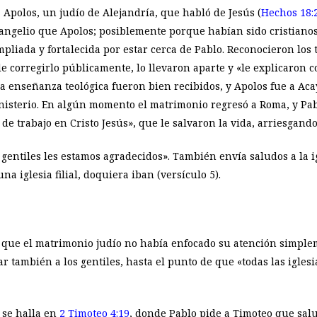
 Apolos, un judío de Alejandría, que habló de Jesús (
Hechos 18:
angelio que Apolos; posiblemente porque habían sido cristiano
pliada y fortalecida por estar cerca de Pablo. Reconocieron los 
de corregirlo públicamente, lo llevaron aparte y «le explicaron 
 la enseñanza teológica fueron bien recibidos, y Apolos fue a Ac
inisterio. En algún momento el matrimonio regresó a Roma, y Pa
de trabajo en Cristo Jesús», que le salvaron la vida, arriesgando
s gentiles les estamos agradecidos». También envía saludos a la 
a iglesia filial, doquiera iban (versículo 5).
 que el matrimonio judío no había enfocado su atención simplem
 también a los gentiles, hasta el punto de que «todas las iglesi
a se halla en
2 Timoteo 4:19
, donde Pablo pide a Timoteo que salu