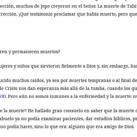
cción, muchos de Jope creyeron en el Señor. La muerte de Tabita
urrección. ¡Qué testimonio proclamar que había muerto, pero que 
ueren y permanecen muertos?
eres y niños que sirvieron fielmente a Dios y, sin embargo, han
ucido muchos caídos, ya sea por muertes tempranas o al final de
 de Cristo nos dan esperanza más allá de la tumba, cuando los 
:8
). Pero aún no somos inmunes a la enfermedad y la muerte: n
e la muerte? He hallado gran consuelo en saber que la muerte d
mi abuelo ya no podía examinar pacientes, dar estudios bíblicos, 
 no podía hacer, sino lo que era: alguien que era amigo de Dios.