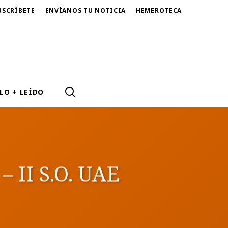
USCRÍBETE
ENVÍANOS TU NOTICIA
HEMEROTECA
SEARCH
LO + LEÍDO
 – II S.O. UAE