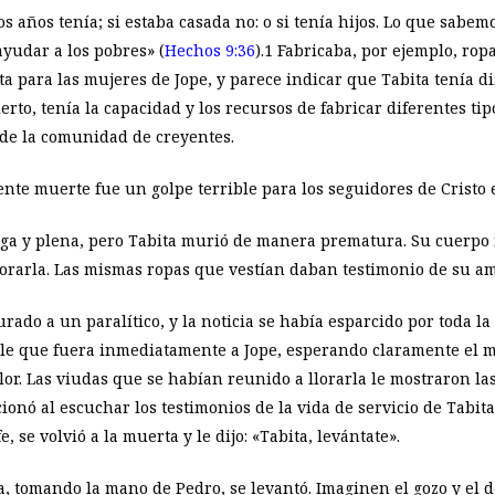
años tenía; si estaba casada no: o si tenía hijos. Lo que sabem
yudar a los pobres» (
Hechos 9:36
).1 Fabricaba, por ejemplo, ropa
 para las mujeres de Jope, y parece indicar que Tabita tenía d
rto, tenía la capacidad y los recursos de fabricar diferentes ti
 de la comunidad de creyentes.
nte muerte fue un golpe terrible para los seguidores de Cristo 
larga y plena, pero Tabita murió de manera prematura. Su cuerpo
lorarla. Las mismas ropas que vestían daban testimonio de su am
curado a un paralítico, y la noticia se había esparcido por toda la
e que fuera inmediatamente a Jope, esperando claramente el mil
r. Las viudas que se habían reunido a llorarla le mostraron las
nó al escuchar los testimonios de la vida de servicio de Tabita. 
 se volvió a la muerta y le dijo: «Tabita, levántate».
lla, tomando la mano de Pedro, se levantó. Imaginen el gozo y el d