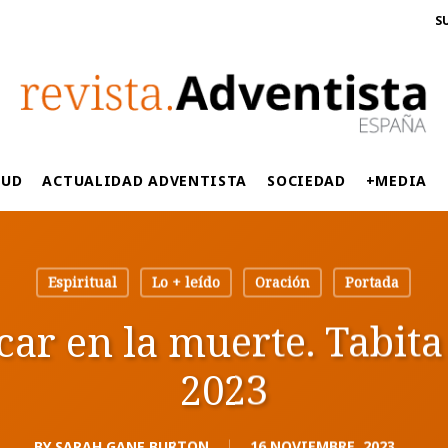
S
LUD
ACTUALIDAD ADVENTISTA
SOCIEDAD
+MEDIA
Espiritual
Lo + leído
Oración
Portada
icar en la muerte. Tabita
2023
BY
SARAH GANE BURTON
16 NOVIEMBRE, 2023