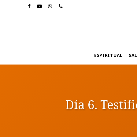
Skip
to
main
content
ESPIRITUAL
SA
Día 6. Testif