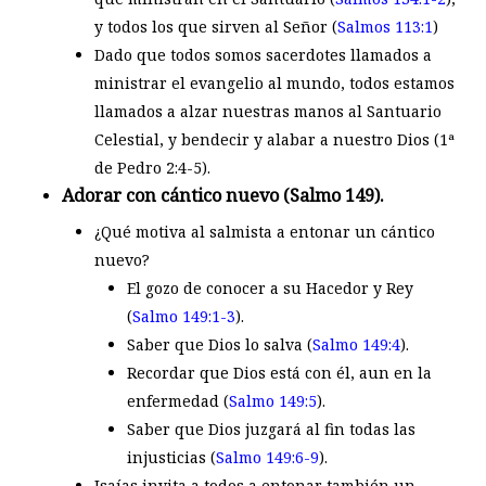
y todos los que sirven al Señor (
Salmos 113:1
)
Dado que todos somos sacerdotes llamados a
ministrar el evangelio al mundo, todos estamos
llamados a alzar nuestras manos al Santuario
Celestial, y bendecir y alabar a nuestro Dios (1ª
de Pedro 2:4-5).
Adorar con cántico nuevo (Salmo 149
).
¿Qué motiva al salmista a entonar un cántico
nuevo?
El gozo de conocer a su Hacedor y Rey
(
Salmo 149:1-3
).
Saber que Dios lo salva (
Salmo 149:4
).
Recordar que Dios está con él, aun en la
enfermedad (
Salmo 149:5
).
Saber que Dios juzgará al fin todas las
injusticias (
Salmo 149:6-9
).
Isaías invita a todos a entonar también un