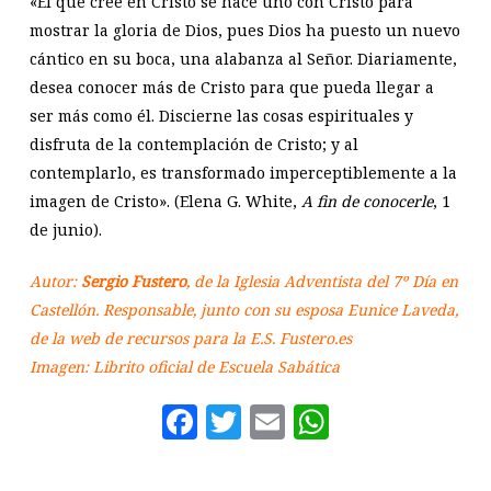
«El que cree en Cristo se hace uno con Cristo para
mostrar la gloria de Dios, pues Dios ha puesto un nuevo
cántico en su boca, una alabanza al Señor. Diariamente,
desea conocer más de Cristo para que pueda llegar a
ser más como él. Discierne las cosas espirituales y
disfruta de la contemplación de Cristo; y al
contemplarlo, es transformado imperceptiblemente a la
imagen de Cristo». (Elena G. White,
A fin de conocerle
, 1
de junio).
Autor:
Sergio Fustero
, de la Iglesia Adventista del 7º Día en
Castellón. Responsable, junto con su esposa Eunice Laveda,
de la web de recursos para la E.S. Fustero.es
Imagen: Librito oficial de Escuela Sabática
Facebook
Twitter
Email
WhatsAp