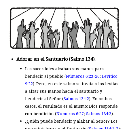
Adorar en el Santuario (Salmo 134
).
Los sacerdotes alzaban sus manos para
bendecir al pueblo (
Números 6:23-26
;
Levítico
9:22
). Pero, en este salmo se invita a los levitas
a alzar sus manos hacia el santuario y
bendecir al Señor (
Salmos 134:2
). En ambos
casos, el resultado es el mismo: Dios responde
con bendición (
Números 6:27
;
Salmos 134:3
).
¿Quién puede bendecir y alabar al Señor? Los
que ministran en el Santuario (
Salmos 134:1-2
);