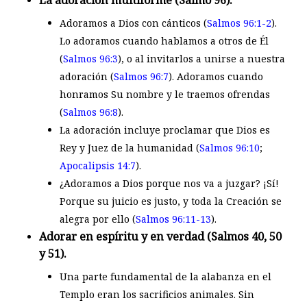
Adoramos a Dios con cánticos (
Salmos 96:1-2
).
Lo adoramos cuando hablamos a otros de Él
(
Salmos 96:3
), o al invitarlos a unirse a nuestra
adoración (
Salmos 96:7
). Adoramos cuando
honramos Su nombre y le traemos ofrendas
(
Salmos 96:8
).
La adoración incluye proclamar que Dios es
Rey y Juez de la humanidad (
Salmos 96:10
;
Apocalipsis 14:7
).
¿Adoramos a Dios porque nos va a juzgar? ¡Sí!
Porque su juicio es justo, y toda la Creación se
alegra por ello (
Salmos 96:11-13
).
Adorar en espíritu y en verdad (Salmos 40
, 50
y 51).
Una parte fundamental de la alabanza en el
Templo eran los sacrificios animales. Sin