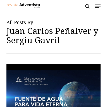
Skip
to
main
content
All Posts By
Juan Carlos Peñalver y
Sergiu Gavril