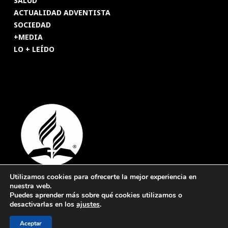
SALUD
ACTUALIDAD ADVENTISTA
SOCIEDAD
+MEDIA
LO + LEÍDO
Utilizamos cookies para ofrecerte la mejor experiencia en
nuestra web.
© 2026 Revista Adventista de España. UICASDE. Derechos
Puedes aprender más sobre qué cookies utilizamos o
reservados.
desactivarlas en los
ajustes
.
Legal
|
Privacidad
|
Cookies
Aceptar