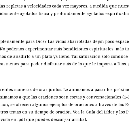
s repletas a velocidades cada vez mayores, a medida que nuestr
idamente agotados física y profundamente agotados espiritualm
r plenamente para Dios? Las vidas abarrotadas dejan poco espaci
No podemos experimentar más bendiciones espirituales, más tie
amos de añadirlo a un plato ya lleno. Tal saturación solo conduce
con menos para poder disfrutar más de lo que le importa a Dios.
erentes maneras de orar juntos. Le animamos a pasar los próxim
Animamos a que las oraciones sean cortas y conversacionales (1-3
ción, se ofrecen algunos ejemplos de oraciones a través de las 
tros temas en su tiempo de oración. Vea la Guía del Líder y los P
vista en .pdf que puedes descargar arriba).