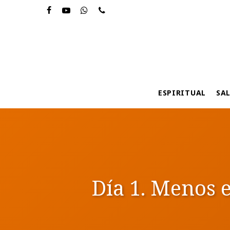
Skip
to
main
content
ESPIRITUAL
SA
Día 1. Menos e