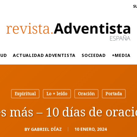
S
LUD
ACTUALIDAD ADVENTISTA
SOCIEDAD
+MEDIA
Espiritual
Lo + leído
Oración
Portada
s más – 10 días de orac
BY
GABRIEL DÍAZ
10 ENERO, 2024