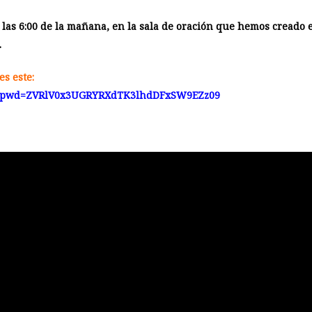
 las 6:00 de la mañana, en la sala de oración que hemos creado 
.
es este:
351?pwd=ZVRlV0x3UGRYRXdTK3lhdDFxSW9EZz09