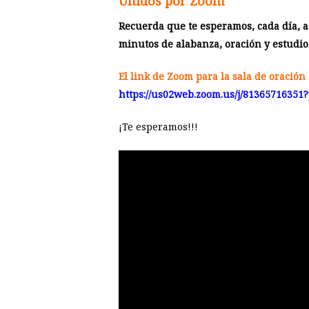
Unidos por Zoom
Recuerda que te esperamos, cada día, a
minutos de alabanza, oración y estudio
El link de Zoom para la sala de oración 
https://us02web.zoom.us/j/81365716
¡Te esperamos!!!