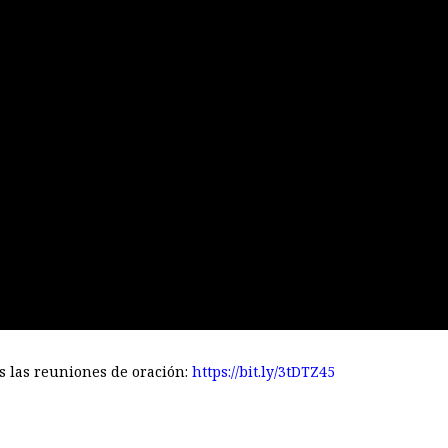
s las reuniones de oración:
https://bit.ly/3tDTZ45