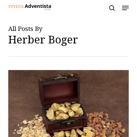
Skip
to
main
content
All Posts By
Herber Boger