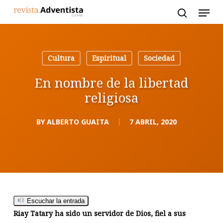
Skip
to
main
content
Cultura
Espiritual
Sociedad
En nombre de la libertad
religiosa
BY
ALBERTO GUAITA
7 ABRIL, 2020
Escuchar la entrada
Riay Tatary ha sido un servidor de Dios, fiel a sus