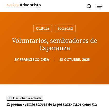
Skip
to
main
content
Cultura
Sociedad
Voluntarios, sembradores de
Esperanza
BY
FRANCISCO CHIA
13 OCTUBRE, 2025
Escuchar la entrada
El poema «Sembradores de Esperanza» nace como un