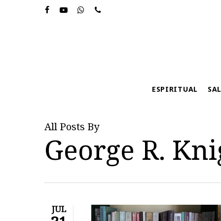
Skip
to
main
content
ESPIRITUAL
SA
All Posts By
George R. Kni
Hit enter to search or ESC to close
JUL