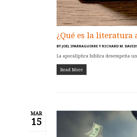
¿Qué es la literatura
BY
JOEL IPARRAGUIRRE Y RICHARD M. DAVI
La apocalíptica bíblica desempeña un
Read More
MAR
15