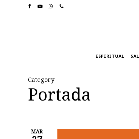
Skip
to
main
content
ESPIRITUAL
SA
Category
Portada
MAR