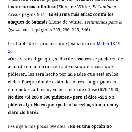
los «recursos infinitos»
(Elena de White,
El Camino a
Cristo
, página 95.1).
Es el arma más eficaz contra los
ataques de Satanás
(Elena de White,
Testimonios para la
Iglesia
, vol. 1, páginas 295, 296, 345, 346).
Les hablé de la promesa que Jesús hizo en
Mateo 18:19-
20
:
«Otra vez os digo, que, si dos de vosotros se pusieren de
acuerdo en la tierra acerca de cualquiera cosa que
pidieren, les será hecho por mi Padre que está en los
cielos. Porque donde están dos o tres congregados en
mi nombre, allí estoy yo en medio de ellos» (RVR 1960).
No dice «Si 200
o 300 pidieren» pero sí dice «Si 2
o 3
piden» algo. No es que «podría hacerlo», sino un muy
claro «lo haré».
Les dije a mis pocos oyentes: «
No es una opción no