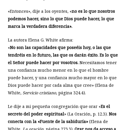
«Entonces», dije a los oyentes, «
no es lo que nosotros
podemos hacer, sino lo que Dios puede hacer, lo que
marca la verdadera diferencia».
La autora Elena G. White afirma:
«
No son las capacidades que poseéis hoy, o las que
tendréis en lo futuro, las que os darán éxito. Es lo que
el Señor puede hacer por vosotros.
Necesitamos tener
una confianza mucho menor en lo que el hombre
puede hacer, y una confianza mucho mayor en lo que
Dios puede hacer por cada alma que cree» (Elena de
White,
Servicio cristiano
, página 324.4).
Le dije a mi pequeña congregación que orar «
Es el
secreto del poder espiritual
» (La Oración, p. 12.3).
Nos
conecta con la «Fuente de la sabiduría»
(Elena de
White,
La oración
, página 273.3).
Orar nos da acceso a