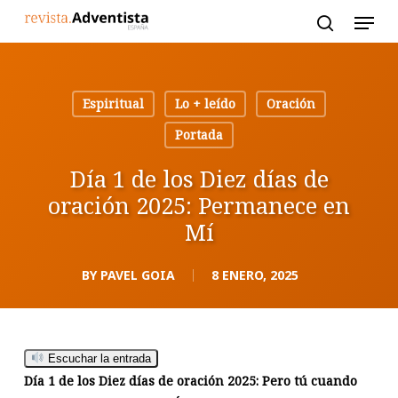
Skip
to
main
content
Espiritual
Lo + leído
Oración
Portada
Día 1 de los Diez días de
oración 2025: Permanece en
Mí
BY
PAVEL GOIA
8 ENERO, 2025
Escuchar la entrada
Día 1 de los Diez días de oración 2025: Pero tú cuando