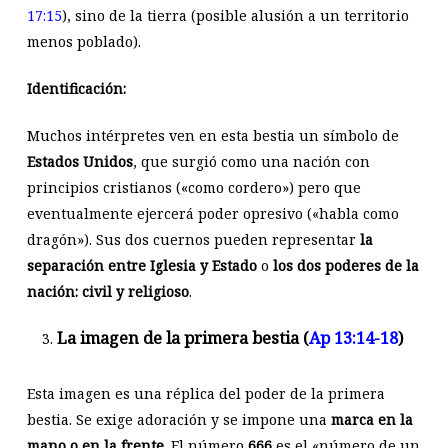
17:15
), sino de la tierra (posible alusión a un territorio
menos poblado).
Identificación:
Muchos intérpretes ven en esta bestia un símbolo de
Estados Unidos
, que surgió como una nación con
principios cristianos («como cordero») pero que
eventualmente ejercerá poder opresivo («habla como
dragón»). Sus dos cuernos pueden representar
la
separación entre Iglesia y Estado
o
los dos poderes de la
nación: civil y religioso
.
La imagen de la primera bestia (
Ap 13:14-18
)
Esta imagen es una réplica del poder de la primera
bestia. Se exige adoración y se impone una
marca en la
mano o en la frente
. El número
666
es el «número de un