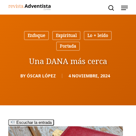
Skip
to
main
content
Enfoque
Espiritual
Lo + leído
Portada
Una DANA más cerca
BY
ÓSCAR LÓPEZ
4 NOVIEMBRE, 2024
Escuchar la entrada