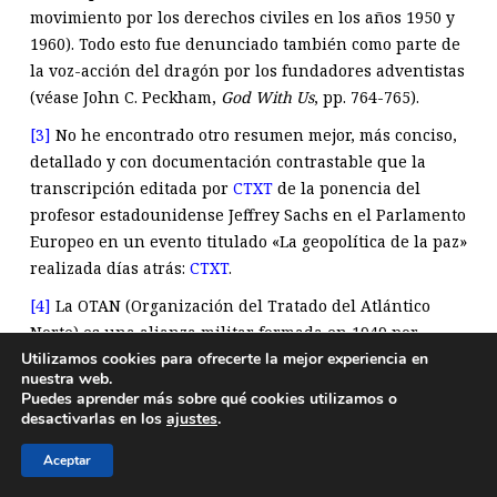
movimiento por los derechos civiles en los años 1950 y
1960). Todo esto fue denunciado también como parte de
la voz-acción del dragón por los fundadores adventistas
(véase John C. Peckham,
God With Us
, pp. 764-765).
[3]
No he encontrado otro resumen mejor, más conciso,
detallado y con documentación contrastable que la
transcripción editada por
CTXT
de la ponencia del
profesor estadounidense Jeffrey Sachs en el Parlamento
Europeo en un evento titulado «La geopolítica de la paz»
realizada días atrás:
CTXT
.
[4]
La OTAN (Organización del Tratado del Atlántico
Norte) es una alianza militar formada en 1949 por
Utilizamos cookies para ofrecerte la mejor experiencia en
países de Europa y Norteamérica. Su objetivo principal
nuestra web.
es garantizar la defensa colectiva de sus miembros: un
Puedes aprender más sobre qué cookies utilizamos o
ataque contra uno se considera un ataque contra todos.
desactivarlas en los
ajustes
.
Surgió como respuesta a la Guerra Fría para
Aceptar
contrarrestar la influencia de la Unión Soviética.