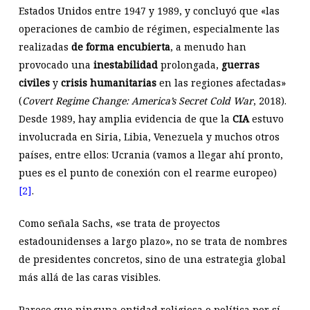
Estados Unidos entre 1947 y 1989, y concluyó que «las
operaciones de cambio de régimen, especialmente las
realizadas
de forma encubierta
, a menudo han
provocado una
inestabilidad
prolongada,
guerras
civiles
y
crisis
humanitarias
en las regiones afectadas»
(
Covert Regime Change: America’s Secret Cold War
, 2018).
Desde 1989, hay amplia evidencia de que la
CIA
estuvo
involucrada en Siria, Libia, Venezuela y muchos otros
países, entre ellos: Ucrania (vamos a llegar ahí pronto,
pues es el punto de conexión con el rearme europeo)
[2]
.
Como señala Sachs, «se trata de proyectos
estadounidenses a largo plazo», no se trata de nombres
de presidentes concretos, sino de una estrategia global
más allá de las caras visibles.
Parece que ninguna entidad religiosa o política por sí