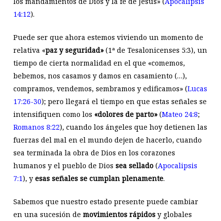
los mandamientos de Dios y la fe de Jesús» (
Apocalipsis
14:12
).
Puede ser que ahora estemos viviendo un momento de
relativa «
paz y seguridad»
(1ª de Tesalonicenses 5:3), un
tiempo de cierta normalidad en el que «comemos,
bebemos, nos casamos y damos en casamiento (…),
compramos, vendemos, sembramos y edificamos» (
Lucas
17:26-30
); pero llegará el tiempo en que estas señales se
intensifiquen como los
«dolores de parto»
(
Mateo 24:8
;
Romanos 8:22
), cuando los ángeles que hoy detienen las
fuerzas del mal en el mundo dejen de hacerlo, cuando
sea terminada la obra de Dios en los corazones
humanos y el pueblo de Dios
sea sellado
(
Apocalipsis
7:1
), y
esas señales se cumplan plenamente
.
Sabemos que nuestro estado presente puede cambiar
en una sucesión de
movimientos rápidos
y globales