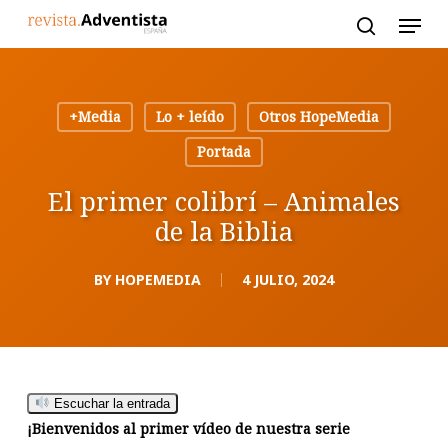
Skip
to
main
content
+Media
Lo + leído
Otros HopeMedia
Portada
El primer colibrí – Animales
de la Biblia
BY
HOPEMEDIA
4 JULIO, 2024
Escuchar la entrada
¡Bienvenidos al primer vídeo de nuestra serie