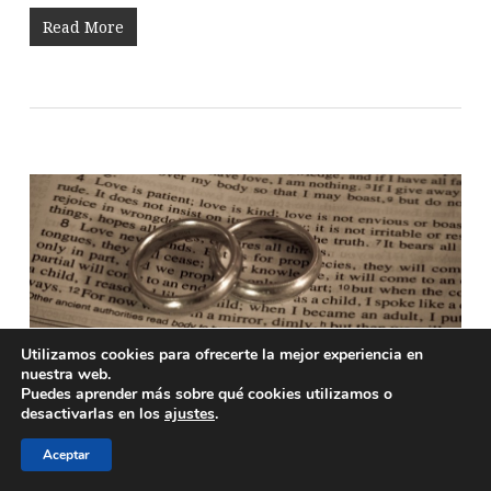
Read More
Utilizamos cookies para ofrecerte la mejor experiencia en
Bodas
nuestra web.
Puedes aprender más sobre qué cookies utilizamos o
desactivarlas en los
ajustes
.
BY
DESCONOCIDO
LLEIDA El día 15 de septiembre tuvo lugar el enlace
Aceptar
matrimonial entre Laura Ergueta y Xavier Carnicè, en la
iglesia de Lleida. Oficiaron la ceremonia los pastores