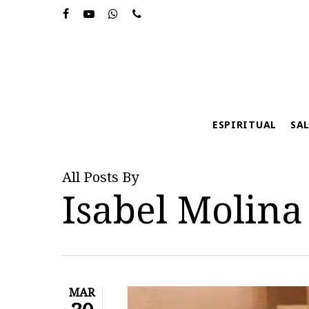
Skip
to
main
content
ESPIRITUAL
SA
All Posts By
Isabel Molina
MAR