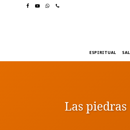
Skip
to
main
content
ESPIRITUAL
SA
Las piedras