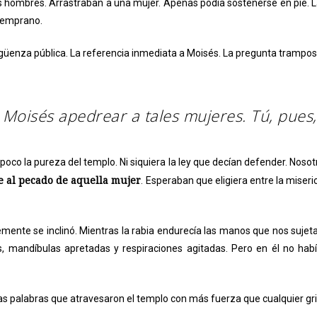
os hombres. Arrastraban a una mujer. Apenas podía sostenerse en pie. L
 temprano.
güenza pública. La referencia inmediata a Moisés. La pregunta trampos
 Moisés apedrear a tales mujeres. Tú, pues,
oco la pureza del templo. Ni siquiera la ley que decían defender. Noso
e al pecado de aquella mujer
. Esperaban que eligiera entre la miseri
mente se inclinó. Mientras la rabia endurecía las manos que nos sujeta
 mandíbulas apretadas y respiraciones agitadas. Pero en él no habí
s palabras que atravesaron el templo con más fuerza que cualquier gri