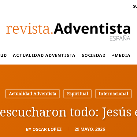
S
LUD
ACTUALIDAD ADVENTISTA
SOCIEDAD
+MEDIA
Actualidad Adventista
Espiritual
Internacional
 escucharon todo: Jesús 
BY
ÓSCAR LÓPEZ
29 MAYO, 2026