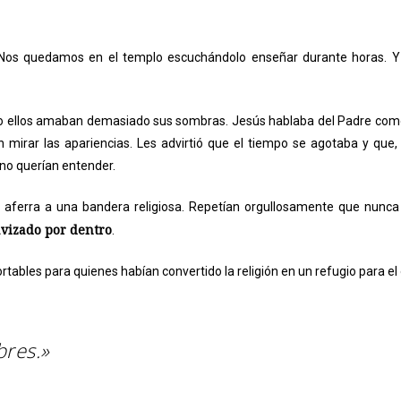
lí. Nos quedamos en el templo escuchándolo enseñar durante horas.
ero ellos amaban demasiado sus sombras. Jesús hablaba del Padre com
an mirar las apariencias. Les advirtió que el tiempo se agotaba y que,
 no querían entender.
ferra a una bandera religiosa. Repetían orgullosamente que nunca h
lavizado por dentro
.
ables para quienes habían convertido la religión en un refugio para el 
bres.»