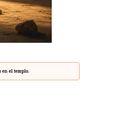
 en el templo.
p