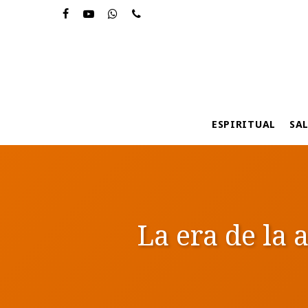
Skip
to
main
content
ESPIRITUAL
SA
La era de la 