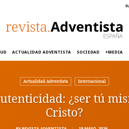
S
LUD
ACTUALIDAD ADVENTISTA
SOCIEDAD
+MEDIA
Actualidad Adventista
Internacional
autenticidad: ¿ser tú mi
Cristo?
BY
REVISTA ADVENTISTA
18 MAYO, 2026