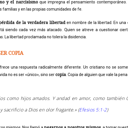
mo y el narcisismo
que impregna el pensamiento contemporáneo. L
s familias y en las propias comunidades de fe.
pérdida de la verdadera libertad
en nombre de la libertad. En una c
está siendo cada vez más atacado. Quien se atreve a cuestionar cier
s. La libertad proclamada no tolera la disidencia.
SER COPIA
frece una respuesta radicalmente diferente. Un cristiano no se somete
copia
ida no es ser «único», sino ser
. Copia de alguien que vale la pena 
ios como hijos amados. Y andad en amor, como también Cr
sacrificio a Dios en olor fragante.» (
Efesios 5:1-2
)
negarnos a nosotros mismos
tros mismos. Nos llamó a
, a tomar nuest