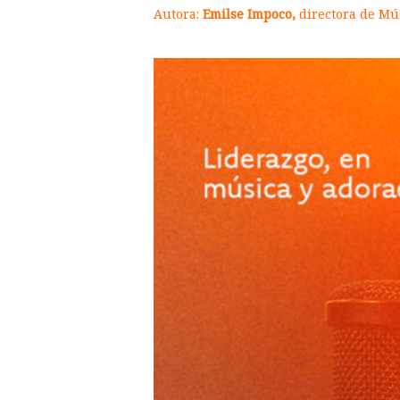
Autora:
Emilse Impoco,
d
irectora de Mú