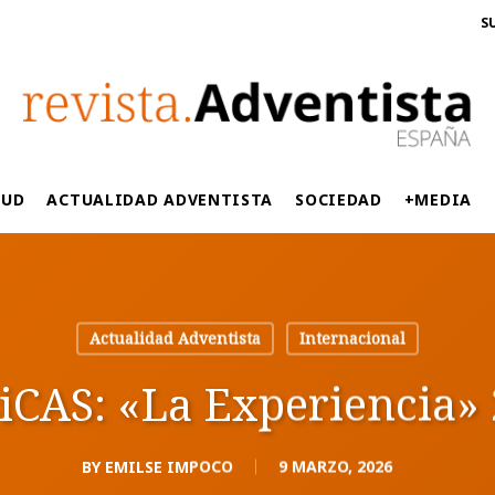
S
LUD
ACTUALIDAD ADVENTISTA
SOCIEDAD
+MEDIA
Actualidad Adventista
Internacional
CAS: «La Experiencia»
BY
EMILSE IMPOCO
9 MARZO, 2026