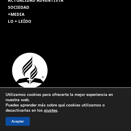
ACTUALIDAD ADVENTISTA
SOCIEDAD
+MEDIA
LO + LEÍDO
Utilizamos cookies para ofrecerte la mejor experiencia en
nuestra web.
© 2026 Revista Adventista de España. UICASDE. Derechos
Puedes aprender más sobre qué cookies utilizamos o
reservados.
desactivarlas en los
ajustes
.
Legal
|
Privacidad
|
Cookies
Aceptar