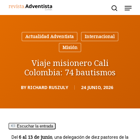
Skip
to
main
content
Actualidad Adventista
Internacional
Misión
Viaje misionero Cali
Colombia: 74 bautismos
BY
RICHARD RUSZULY
24 JUNIO, 2026
Escuchar la entrada
6 al 13 de junio
Del
, una delegación de diez pastores de la