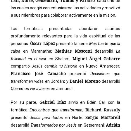
Cali, Norte, Getsemaní, Yumbo y Paraíso
, cada uno de
los cuales acogió con entusiasmo las actividades y movilizó
a sus miembros para colaborar activamente en la misión.
Las temáticas presentadas abordaron asuntos
profundamente relevantes para la vida espiritual de las
Óscar López
personas.
presentó la serie
Más fuerte que la
Mathías Mosconi
culpa
en Maranatha;
desarrolló
La
Miguel Ángel Gabarre
felicidad en el vivir
en Shalom;
compartió
Jesús cambia tu historia
en Nuevo Amanecer;
Francisco José Camacho
presentó
Decisiones que
Daniel Moreno
transforman vidas
en Jordán; y
desarrolló
Queremos ver a Jesús
en Jamundí.
Gabriel Díaz
Por su parte,
sirvió en Edén Cali con la
Richard Ruszuly
temática
Encuentros que transforman
;
Sergio Martorell
presentó
Jesús para todos
en Norte;
Adrián
desarrolló
Transformados por Jesús
en Getsemaní;