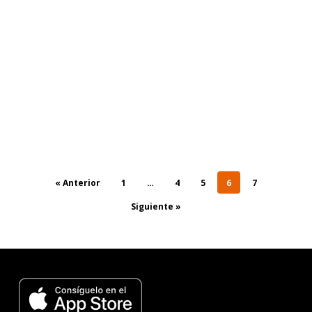
« Anterior
1
…
4
5
6
7
Siguiente »