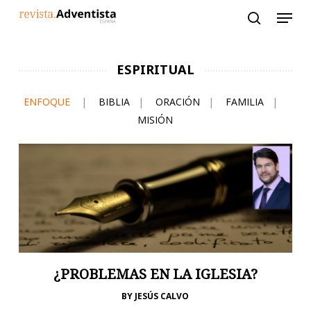
Skip
to
main
content
ESPIRITUAL
ENFOQUE
|
BIBLIA
|
ORACIÓN
|
FAMILIA
|
MISIÓN
¿PROBLEMAS EN LA IGLESIA?
BY
JESÚS CALVO