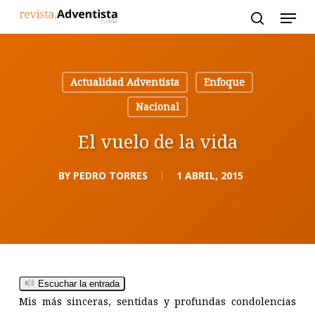
Skip
to
main
content
Actualidad Adventista
Enfoque
Nacional
El vuelo de la vida
BY
PEDRO TORRES
1 ABRIL, 2015
Escuchar la entrada
Mis más sinceras, sentidas y profundas condolencias