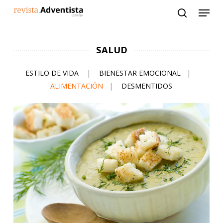
Skip
to
main
content
SALUD
ESTILO DE VIDA
|
BIENESTAR EMOCIONAL
|
ALIMENTACIÓN
|
DESMENTIDOS