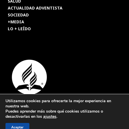
SALUD
ACTUALIDAD ADVENTISTA
SOCIEDAD
+MEDIA
LO + LEÍDO
Utilizamos cookies para ofrecerte la mejor experiencia en
nuestra web.
© 2026 Revista Adventista de España. UICASDE. Derechos
Puedes aprender más sobre qué cookies utilizamos o
reservados.
desactivarlas en los
ajustes
.
Legal
|
Privacidad
|
Cookies
Aceptar