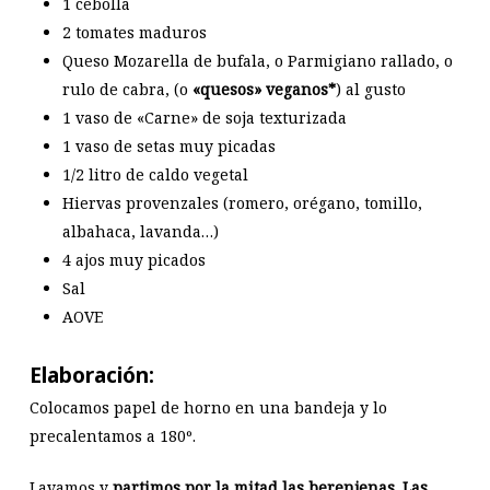
1 cebolla
2 tomates maduros
Queso Mozarella de bufala, o Parmigiano rallado, o
rulo de cabra, (o
«quesos» veganos*
) al gusto
1 vaso de «Carne» de soja texturizada
1 vaso de setas muy picadas
1/2 litro de caldo vegetal
Hiervas provenzales (romero, orégano, tomillo,
albahaca, lavanda…)
4 ajos muy picados
Sal
AOVE
Elaboración:
Colocamos papel de horno en una bandeja y lo
precalentamos a 180º.
Lavamos y
partimos por la mitad las berenjenas. Las