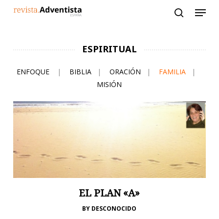
Skip
to
main
content
ESPIRITUAL
ENFOQUE
|
BIBLIA
|
ORACIÓN
|
FAMILIA
|
MISIÓN
EL PLAN «A»
BY
DESCONOCIDO