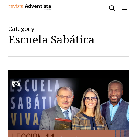
Skip
to
main
content
Category
Escuela Sabática