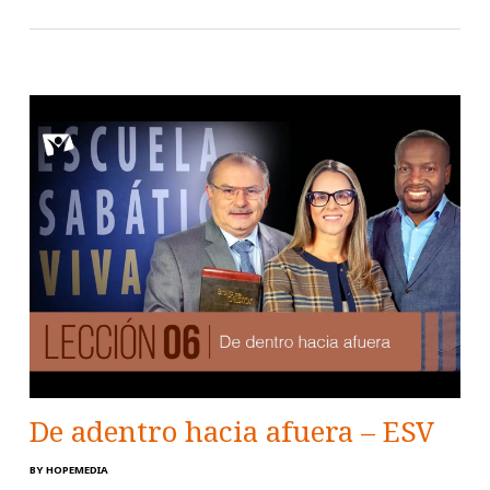
De adentro hacia afuera – ESV
BY
HOPEMEDIA