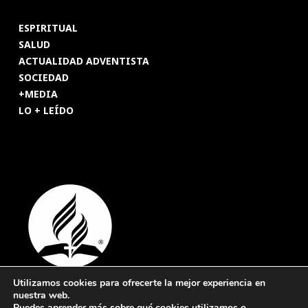
ESPIRITUAL
SALUD
ACTUALIDAD ADVENTISTA
SOCIEDAD
+MEDIA
LO + LEÍDO
Utilizamos cookies para ofrecerte la mejor experiencia en
nuestra web.
© 2026 Revista Adventista de España. UICASDE. Derechos
Puedes aprender más sobre qué cookies utilizamos o