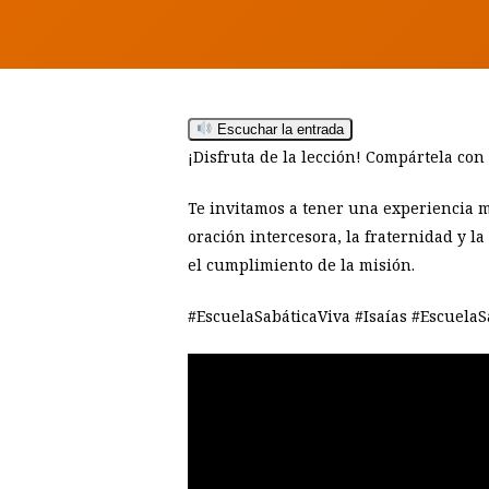
Hit enter to search or ESC to close
Escuchar la entrada
¡Disfruta de la lección! Compártela con
Te invitamos a tener una experiencia m
oración intercesora, la fraternidad y l
el cumplimiento de la misión.
#EscuelaSabáticaViva #Isaías #EscuelaS