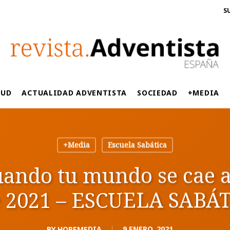
S
LUD
ACTUALIDAD ADVENTISTA
SOCIEDAD
+MEDIA
+Media
Escuela Sabática
uando tu mundo se cae a
e 2021 – ESCUELA SABÁ
BY
HOPEMEDIA
9 ENERO, 2021