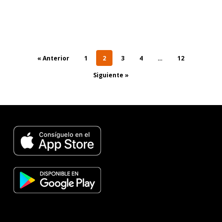
« Anterior
1
2
3
4
…
12
Siguiente »