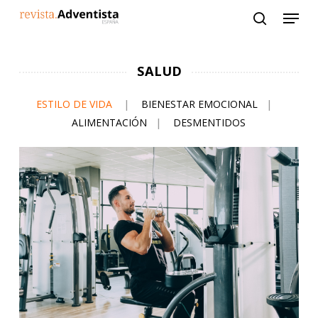
Skip
to
main
content
SALUD
ESTILO DE VIDA
|
BIENESTAR EMOCIONAL
|
ALIMENTACIÓN
|
DESMENTIDOS