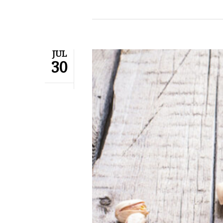
JUL
30