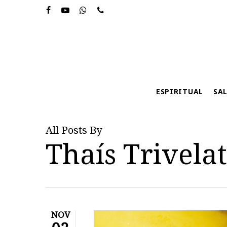
Skip
to
main
content
ESPIRITUAL
SA
All Posts By
Thaís Trivela
NOV