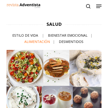
Skip
to
main
content
SALUD
ESTILO DE VIDA
|
BIENESTAR EMOCIONAL
|
ALIMENTACIÓN
|
DESMENTIDOS