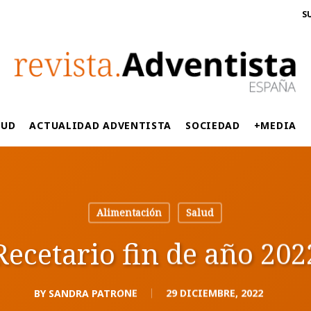
S
LUD
ACTUALIDAD ADVENTISTA
SOCIEDAD
+MEDIA
Alimentación
Salud
Recetario fin de año 202
BY
SANDRA PATRONE
29 DICIEMBRE, 2022