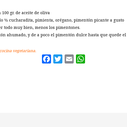
 100 gr. de aceite de oliva
1⁄2 cucharadita, pimienta, orégano, pimentón picante a gusto
ler todo muy bien, menos los pimentones.
ón ahumado, y de a poco el pimentón dulce hasta que quede el 
 cocina vegetariana.
Facebook
Twitter
Email
WhatsAp