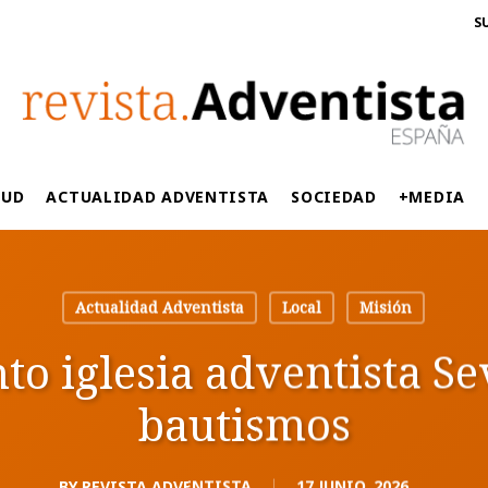
S
LUD
ACTUALIDAD ADVENTISTA
SOCIEDAD
+MEDIA
Actualidad Adventista
Local
Misión
o iglesia adventista Sev
bautismos
BY
REVISTA ADVENTISTA
17 JUNIO, 2026