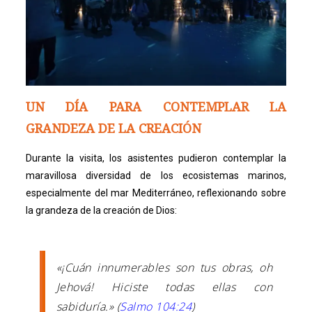
UN DÍA PARA CONTEMPLAR LA
GRANDEZA DE LA CREACIÓN
Durante la visita, los asistentes pudieron contemplar la
maravillosa diversidad de los ecosistemas marinos,
especialmente del mar Mediterráneo, reflexionando sobre
la grandeza de la creación de Dios:
«¡Cuán innumerables son tus obras, oh
Jehová! Hiciste todas ellas con
sabiduría.» (
Salmo 104:24
)