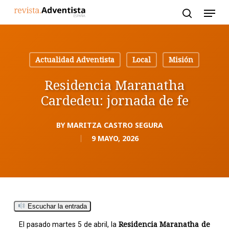
Skip
to
main
content
Actualidad Adventista
Local
Misión
Residencia Maranatha
Cardedeu: jornada de fe
BY
MARITZA CASTRO SEGURA
9 MAYO, 2026
Escuchar la entrada
Residencia Maranatha de
El pasado martes 5 de abril, la